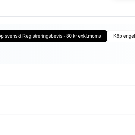
p svenskt Registreringsbevis - 80 kr exkl.moms
Köp engel