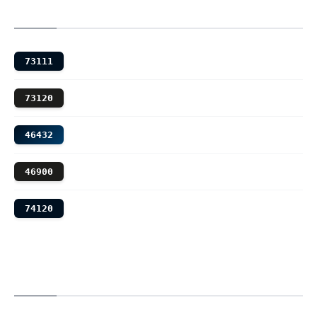
73111
73120
46432
46900
74120