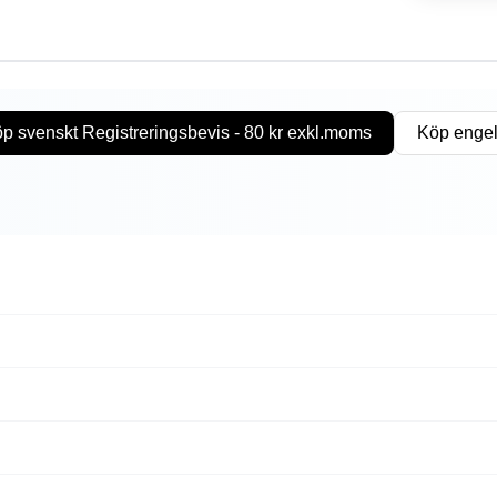
p svenskt Registreringsbevis - 80 kr exkl.moms
Köp engel