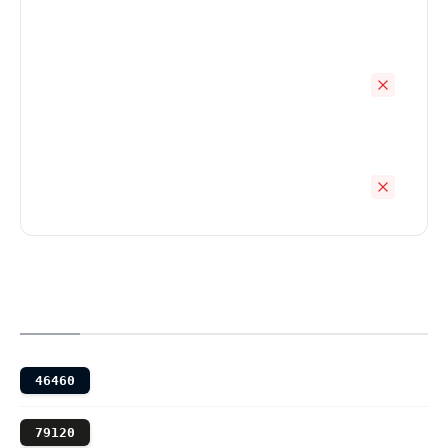
46460
79120