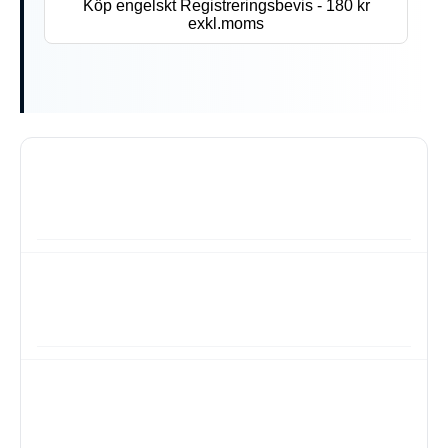
Köp engelskt Registreringsbevis - 180 kr
exkl.moms
Box 4077, 904 03 Umeå