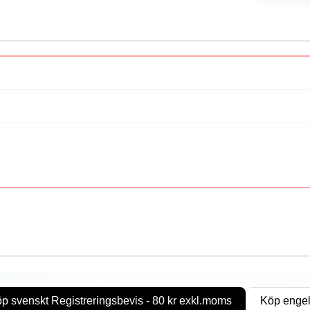
p svenskt Registreringsbevis - 80 kr exkl.moms
Köp engel