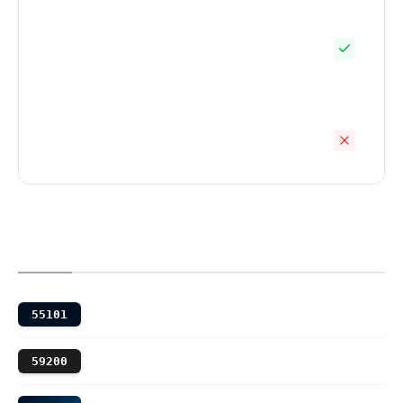
55101
59200