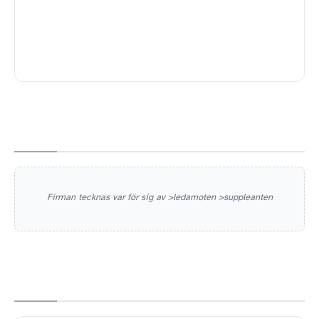
Herrgårdsvägen 123, 77698 Garpenberg
Firman tecknas var för sig av >ledamoten >suppleanten