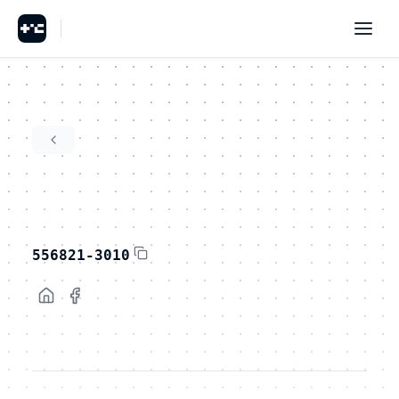
556821-3010
Företaget har 5-9 anställda och har en beräknad kalenderårsomsättning 10 000 - 19 999 tkr för 2025. Andelen kvinnor är 0%. Företagets registrerade adress är Norra Industrivägen 13, 824 35 Hudiksvall. Bland de tre största köparna inom det offentliga finns Hudiksvall, Strömsund, Nordanstig. Företaget har ett arbetsställe. Företaget har 7 st fordon.