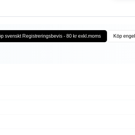
p svenskt Registreringsbevis - 80 kr exkl.moms
Köp engel