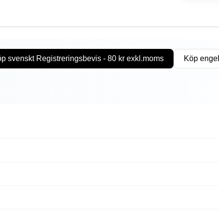
p svenskt Registreringsbevis - 80 kr exkl.moms
Köp engel