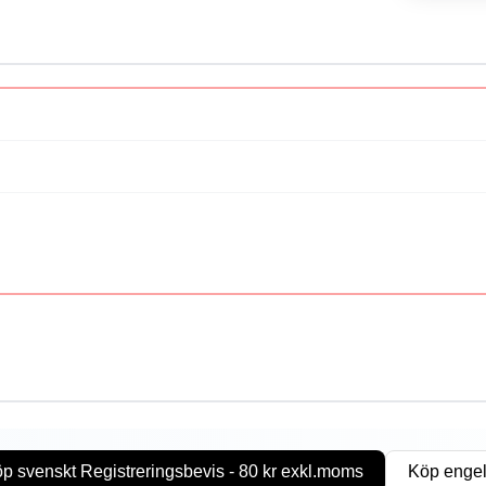
p svenskt Registreringsbevis - 80 kr exkl.moms
Köp engel