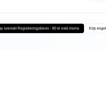
p svenskt Registreringsbevis - 80 kr exkl.moms
Köp engel