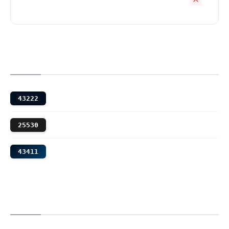
43222
25530
43411