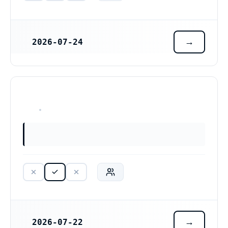
2026-07-24
REGISTRERINGSDATUM
CT Productions Ekonomisk förening (769643-9053)
HAR ALDRIG VARIT VERKSAM
2026-07-22
REGISTRERINGSDATUM