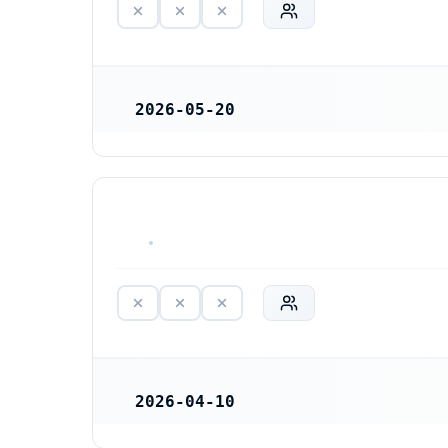
2026-05-20
REGISTRERINGSDATUM
Storholnsvägens Samfällighetsförening (717925-0357)
HAR ALDRIG VARIT VERKSAM
2026-04-10
REGISTRERINGSDATUM