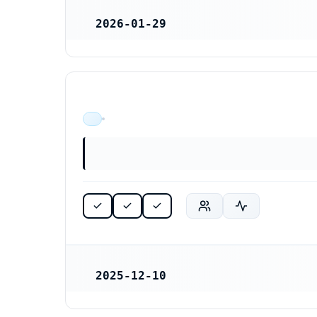
2026-01-29
REGISTRERINGSDATUM
Hårverkstan Zetterquist AB (559561-4214)
ÄR VERKSAM
2025-12-10
REGISTRERINGSDATUM