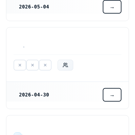
2026-05-04
REGISTRERINGSDATUM
HAR ALDRIG VARIT VERKSAM
2026-04-30
REGISTRERINGSDATUM
LA Commerce handelsbolag (969804-5607)