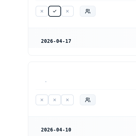
2026-04-17
REGISTRERINGSDATUM
Käntöjoki samfällighetsförening (717925-0415)
HAR ALDRIG VARIT VERKSAM
2026-04-10
REGISTRERINGSDATUM