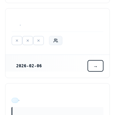
HAR ALDRIG VARIT VERKSAM
2026-02-06
REGISTRERINGSDATUM
NN Bygg och Skadeservice AB (559570-4502)
ÄR VERKSAM