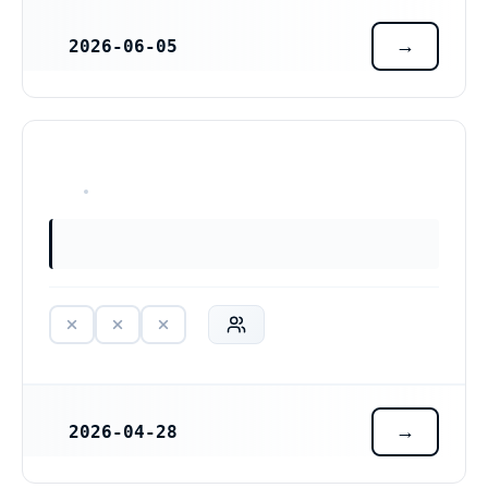
2026-06-05
REGISTRERINGSDATUM
A Widman Förvaltning AB (559583-5132)
HAR ALDRIG VARIT VERKSAM
2026-04-28
REGISTRERINGSDATUM