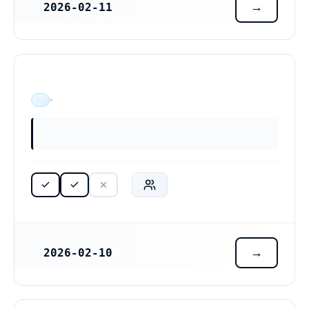
2026-02-11
REGISTRERINGSDATUM
Rådgivarna Tjust AB (559571-8437)
ÄR VERKSAM
2026-02-10
REGISTRERINGSDATUM