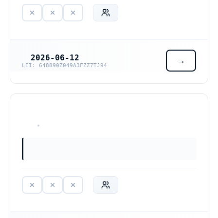
2026-06-12
REGISTRERINGSDATUM
LEI: 648890Z049A3FZZ7TJ94
HAR ALDRIG VARIT VERKSAM