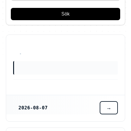
Sök
ServiNord AB (559596-6283)
OKÄNT
2026-08-07
REGISTRERINGSDATUM