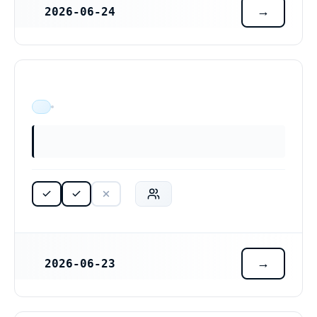
2026-06-24
REGISTRERINGSDATUM
U.S Consulting AB (559591-4309)
ÄR VERKSAM
2026-06-23
REGISTRERINGSDATUM