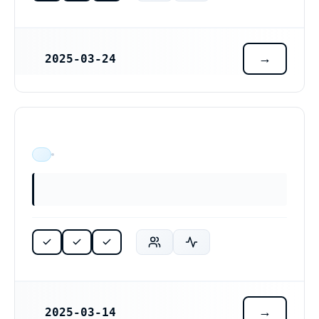
2025-03-24
REGISTRERINGSDATUM
Hallerud Lantbruk AB (559523-4005)
ÄR VERKSAM
2025-03-14
REGISTRERINGSDATUM