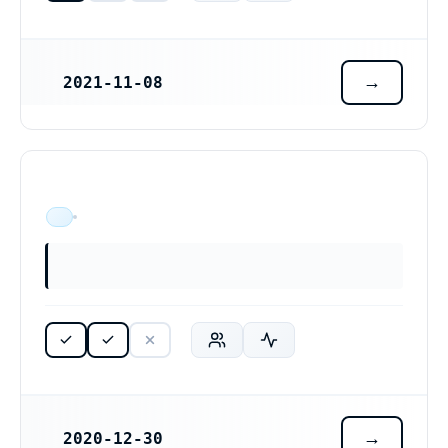
2021-11-08
REGISTRERINGSDATUM
Sandhammarvägen, 271 77 Löderup
ÄR VERKSAM
2020-12-30
REGISTRERINGSDATUM