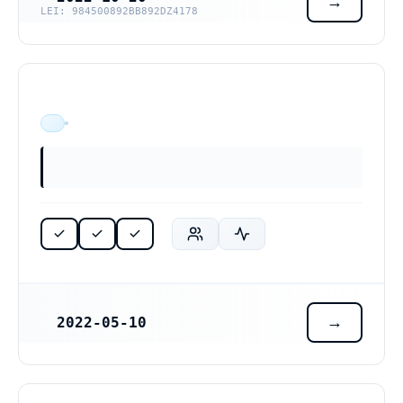
LEI: 984500892BB892DZ4178
ÄR VERKSAM
2022-05-10
REGISTRERINGSDATUM