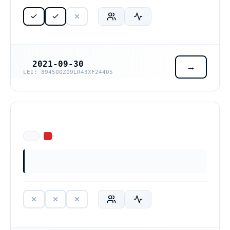
2021-09-30
REGISTRERINGSDATUM
LEI: 894500Z09LR43XF24405
ÄR EJ LÄNGRE VERKSAM