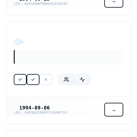
LEI: 894500BP9BHQSOSS5036
ÄR VERKSAM
1994-09-06
REGISTRERINGSDATUM
LEI: 549300IRODP7V5VHD753