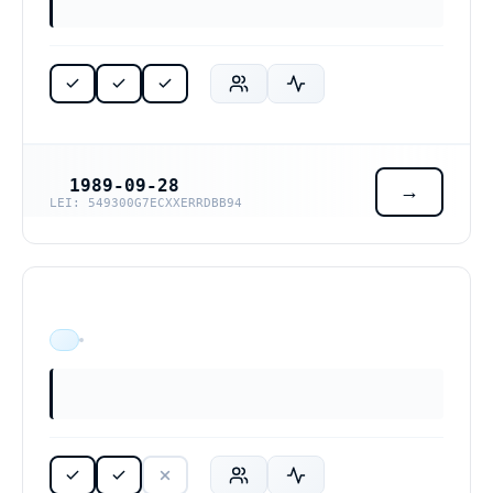
1989-09-28
REGISTRERINGSDATUM
LEI: 549300G7ECXXERRDBB94
Conifer Service Aktiebolag (556363-5779)
ÄR VERKSAM