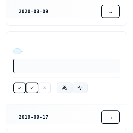
2020-03-09
REGISTRERINGSDATUM
Gothenburg BioRefinery AB (559218-8840)
ÄR VERKSAM
2019-09-17
REGISTRERINGSDATUM