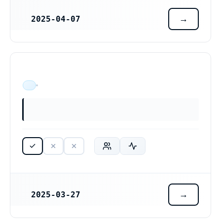
2025-04-07
REGISTRERINGSDATUM
H7 Medicin Huddinge, 171 77 Stockholm
ÄR VERKSAM
2025-03-27
REGISTRERINGSDATUM