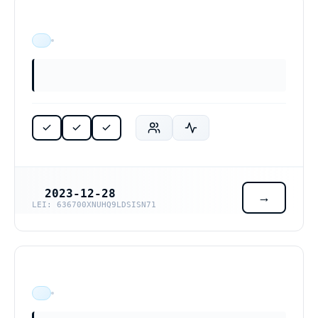
ÄR VERKSAM
2023-12-28
REGISTRERINGSDATUM
LEI: 636700XNUHQ9LDSISN71
ÄR VERKSAM