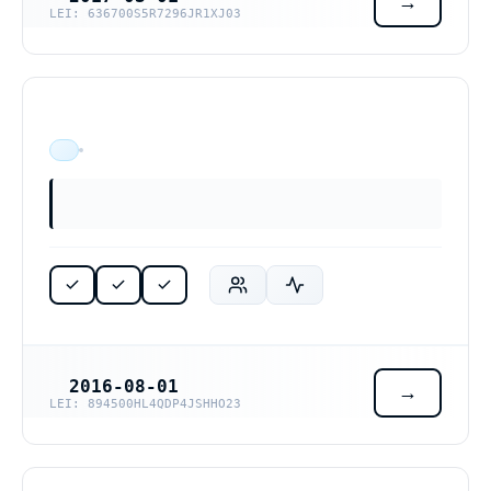
LEI: 636700S5R7296JR1XJ03
ÄR VERKSAM
2016-08-01
REGISTRERINGSDATUM
LEI: 894500HL4QDP4JSHHO23