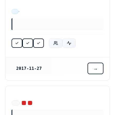
Bygg & Marin Service i Fagerfjäll AB (559135-4997)
ÄR VERKSAM
2017-11-27
REGISTRERINGSDATUM
ÄR EJ LÄNGRE VERKSAM