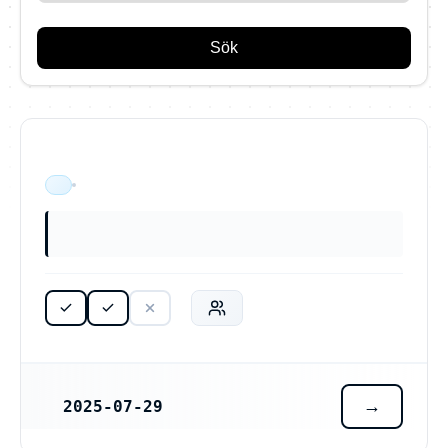
Sök
JOJN AB (559539-5277)
ÄR VERKSAM
2025-07-29
REGISTRERINGSDATUM