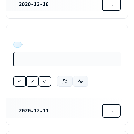
2020-12-18
REGISTRERINGSDATUM
Enmar Engines AB (559289-4454)
ÄR VERKSAM
2020-12-11
REGISTRERINGSDATUM