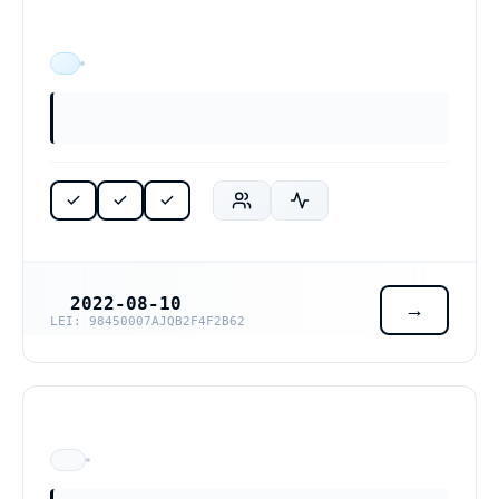
ÄR VERKSAM
2022-08-10
REGISTRERINGSDATUM
LEI: 98450007AJQB2F4F2B62
ÄR EJ LÄNGRE VERKSAM