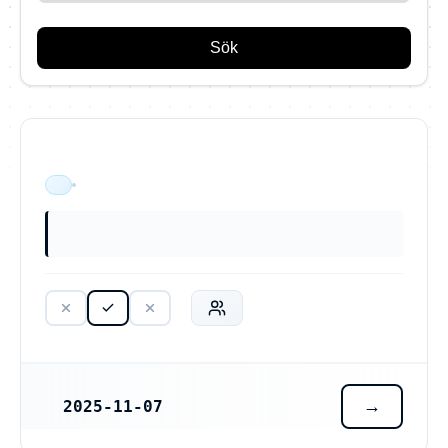
Sök
AuroraSkyLink AB (559553-4453)
ÄR VERKSAM
2025-11-07
REGISTRERINGSDATUM