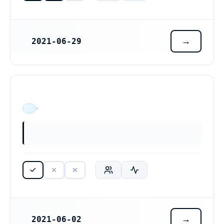
2021-06-29
REGISTRERINGSDATUM
The Moonhouse AB (559320-4943)
ÄR VERKSAM
2021-06-02
REGISTRERINGSDATUM