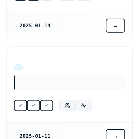
2025-01-14
REGISTRERINGSDATUM
Milas smyckservice AB (559515-0490)
ÄR VERKSAM
2025-01-11
REGISTRERINGSDATUM