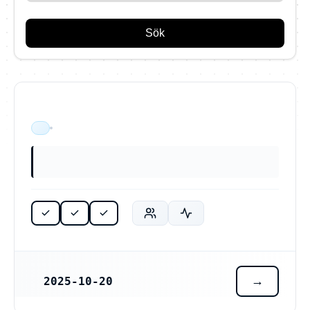
Sök
Berglunds El & Industriservice AB (559549-9483)
ÄR VERKSAM
2025-10-20
REGISTRERINGSDATUM