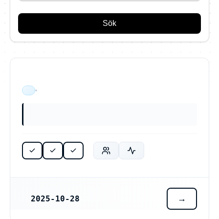
Sök
Aktiebolag Enskärs Glas & Projekt (559551-4216)
ÄR VERKSAM
2025-10-28
REGISTRERINGSDATUM