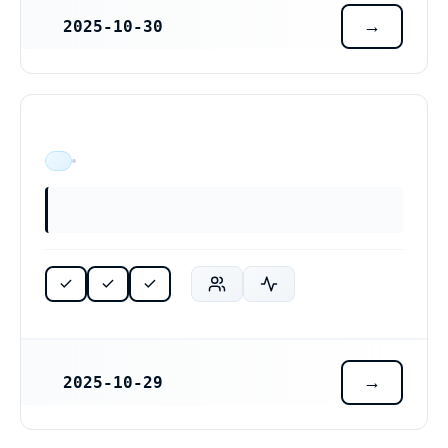
2025-10-30
REGISTRERINGSDATUM
A.B Byggservice AB (559551-7169)
ÄR VERKSAM
2025-10-29
REGISTRERINGSDATUM