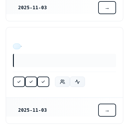
2025-11-03
REGISTRERINGSDATUM
Navello AB (559552-4496)
ÄR VERKSAM
2025-11-03
REGISTRERINGSDATUM