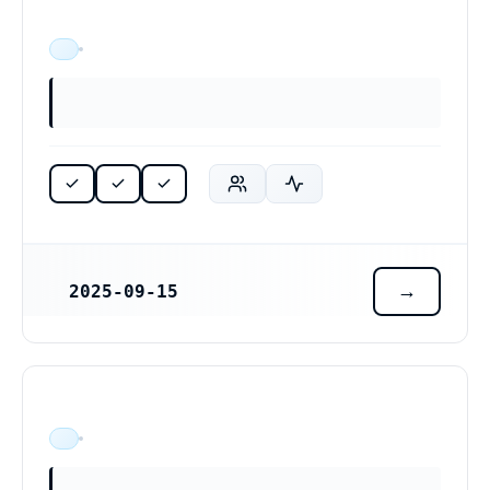
ÄR VERKSAM
Föremålet för bolagets verksamhet är att bedriva TV-produktion, WebbTV-produktion och frilandsuppdrag inom audiovisuell teknik, fotografverksamhet, produktion, liveproduktion och inspelningsverksamhet, textning av video, efterbearbetning samt redigering av video och därmed förenlig verksamhet.
2025-09-15
REGISTRERINGSDATUM
ÄR VERKSAM