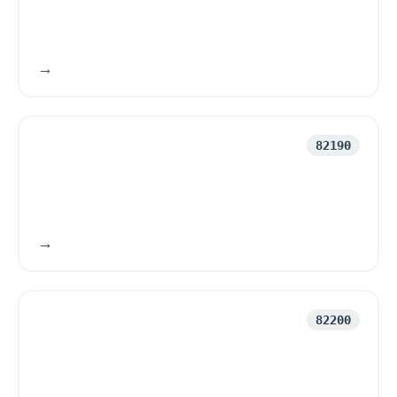
82190
Callcenterverksamhet
82200