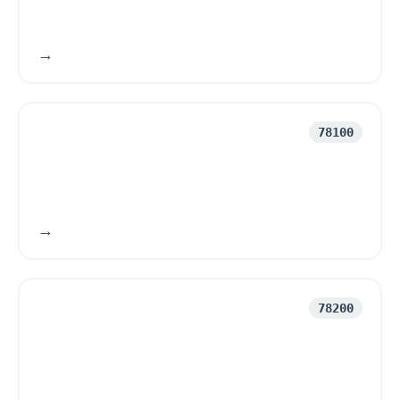
Arbetsförmedling och rekrytering
78100
78200