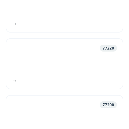
1 377
77220
77290