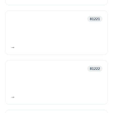
81221
Skorstensfejarverksamhet
81222