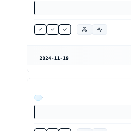
2024-11-19
REGISTRERINGSDATUM
Apexa Konsult AB (559466-4715)
ÄR VERKSAM