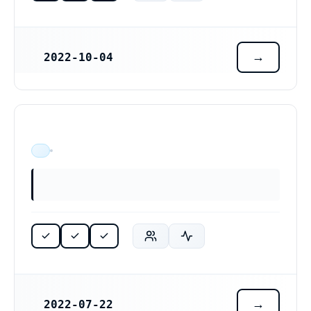
2022-10-04
REGISTRERINGSDATUM
Lepax AB (559390-4450)
ÄR VERKSAM
2022-07-22
REGISTRERINGSDATUM