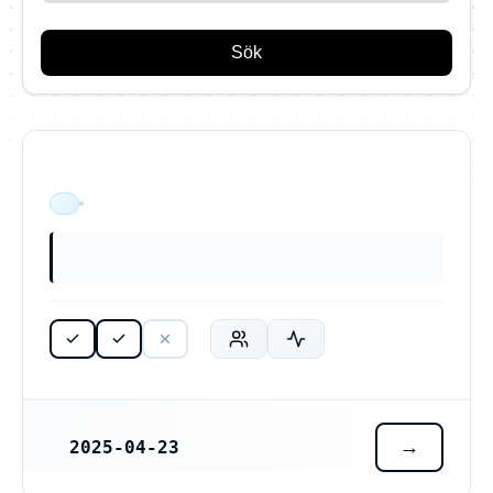
Sök
Master Saddlery Sweden AB (559528-4919)
ÄR VERKSAM
2025-04-23
REGISTRERINGSDATUM