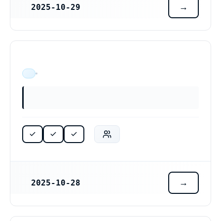
2025-10-29
REGISTRERINGSDATUM
Holistiska hälsokliniken i Umeå AB (559551-4620)
ÄR VERKSAM
2025-10-28
REGISTRERINGSDATUM