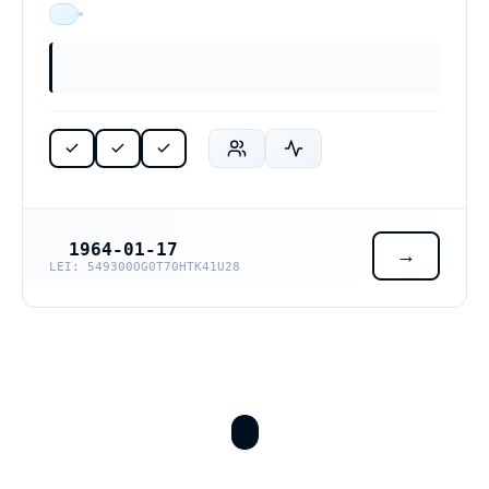
ÄR VERKSAM
1964-01-17
REGISTRERINGSDATUM
LEI: 549300OG0T70HTK41U28