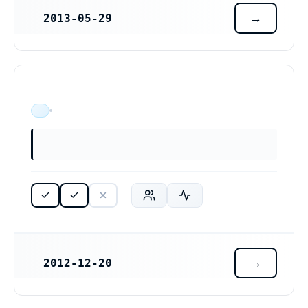
2013-05-29
REGISTRERINGSDATUM
Emerian AB (556916-4840)
ÄR VERKSAM
2012-12-20
REGISTRERINGSDATUM